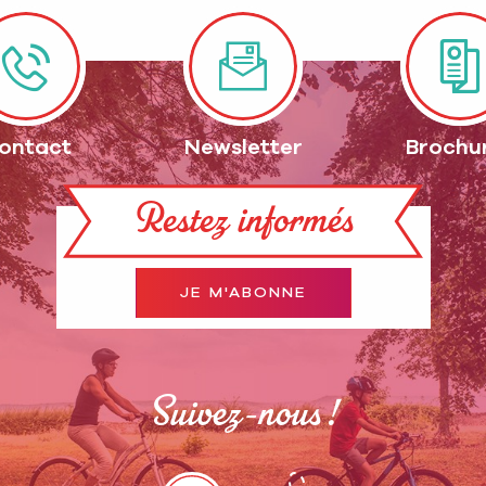
ontact
Newsletter
Brochu
Restez informés
JE M'ABONNE
Suivez-nous !