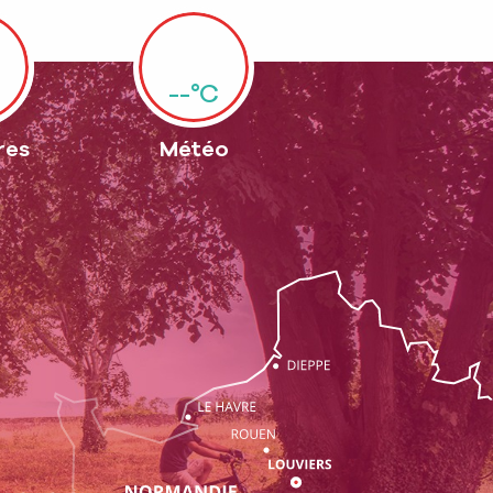
--°C
res
Météo