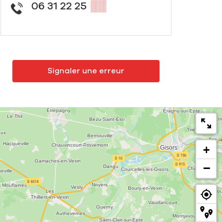
06 31 22 25
▒▒
Signaler une erreur
+
−