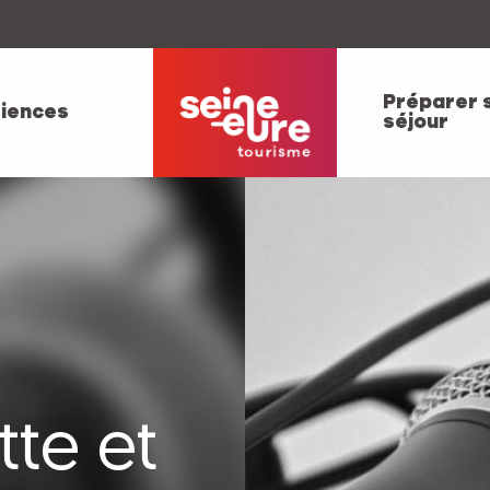
Préparer 
iences
séjour
tte et