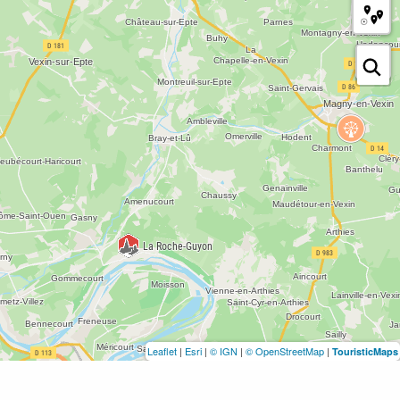
Leaflet
|
Esri
|
© IGN
|
© OpenStreetMap
|
TouristicMaps