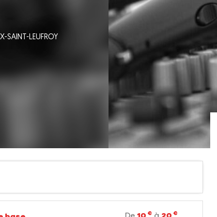
IX-SAINT-LEUFROY
€
€
De
10
à
20
de base