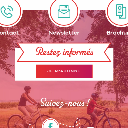
ontact
Newsletter
Brochu
Restez informés
JE M'ABONNE
Suivez-nous !