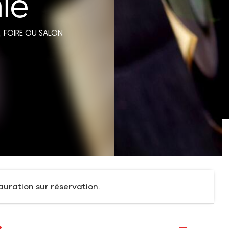
ie
,
FOIRE OU SALON
auration sur réservation.
—
t