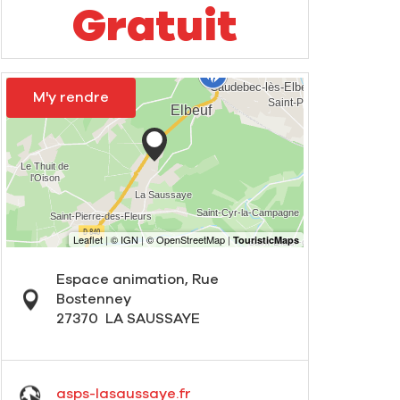
Gratuit
M'y rendre
Espace animation, Rue
Bostenney
27370
LA SAUSSAYE
asps-lasaussaye.fr