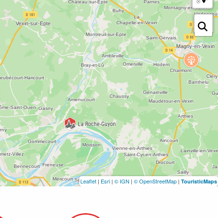
Leaflet
|
Esri
|
© IGN
|
© OpenStreetMap
|
TouristicMaps