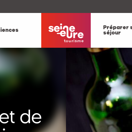
Préparer 
iences
séjour
 et de