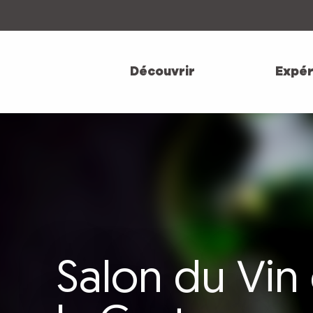
Aller
au
contenu
principal
Découvrir
Expér
Salon du Vin