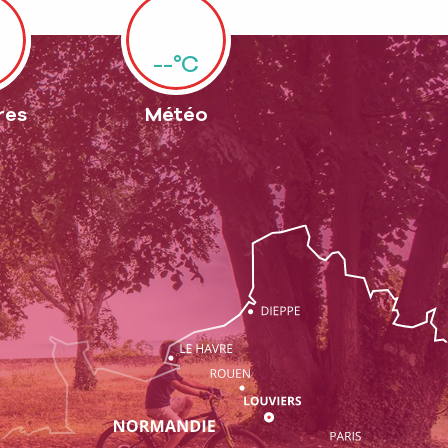
--°C
res
Météo