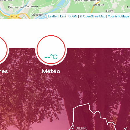
Leaflet
|
Esri
|
© IGN
|
© OpenStreetMap
|
TouristicMaps
--°C
res
Météo