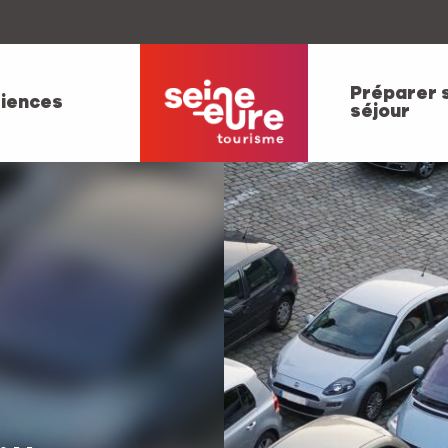
Préparer 
iences
séjour