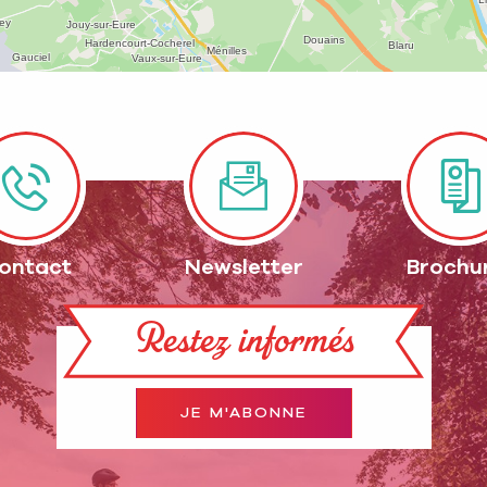
ontact
Newsletter
Brochu
Restez informés
JE M'ABONNE