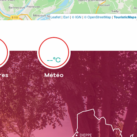
Leaflet
|
Esri
|
© IGN
|
© OpenStreetMap
|
TouristicMaps
--°C
res
Météo