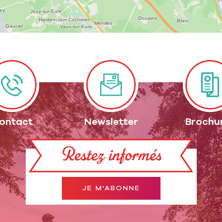
ontact
Newsletter
Brochu
Restez informés
JE M'ABONNE