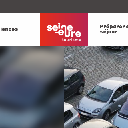
Préparer 
iences
séjour