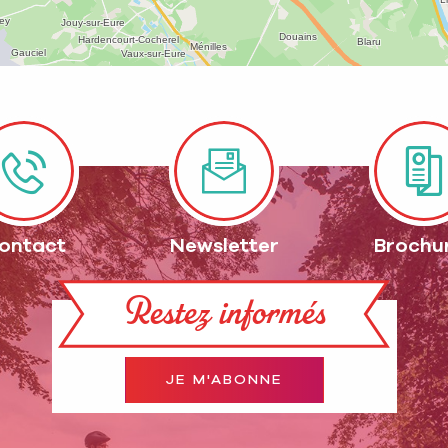
ontact
Newsletter
Brochu
Restez informés
JE M'ABONNE