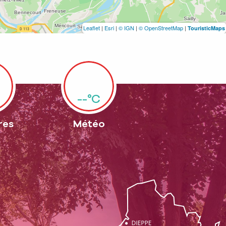
Leaflet
|
Esri
|
© IGN
|
© OpenStreetMap
|
TouristicMaps
--°C
res
Météo