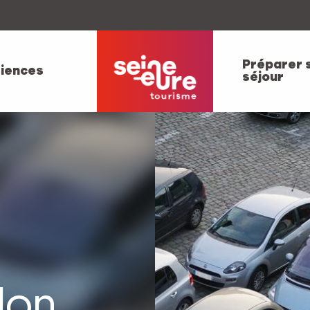
Préparer 
iences
séjour
llon