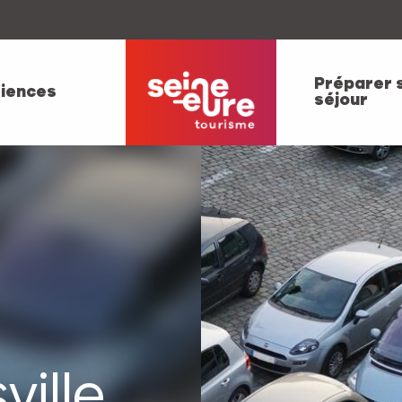
Préparer 
iences
séjour
ville