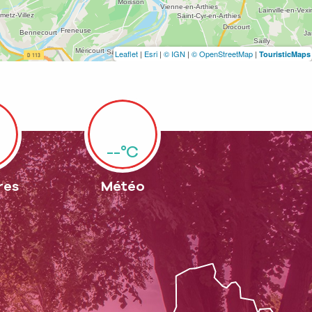
Leaflet
|
Esri
|
© IGN
|
© OpenStreetMap
|
TouristicMaps
--°C
res
Météo