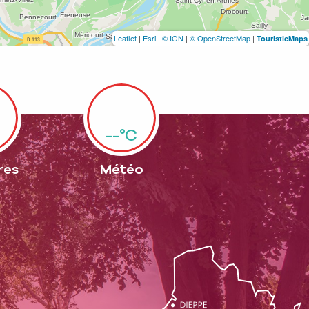
Leaflet
|
Esri
|
© IGN
|
© OpenStreetMap
|
TouristicMaps
--°C
res
Météo