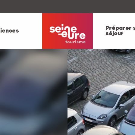
Préparer 
iences
séjour