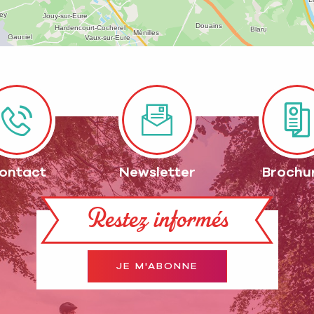
ontact
Newsletter
Brochu
Restez informés
JE M'ABONNE