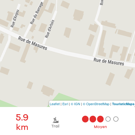
Leaflet
|
Esri
|
© IGN
|
© OpenStreetMap
|
TouristicMaps
5.9
km
Trail
Moyen