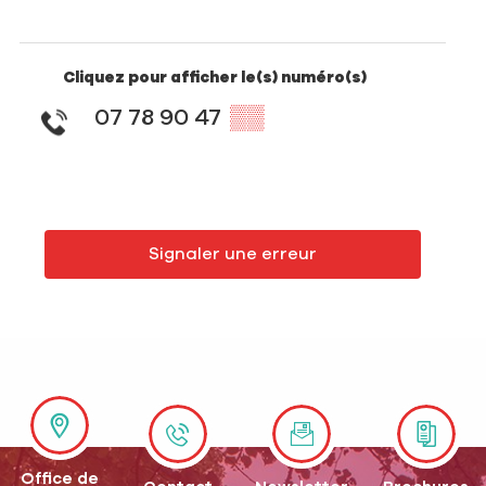
Cliquez pour afficher le(s) numéro(s)
07 78 90 47
▒▒
Signaler une erreur
Office de