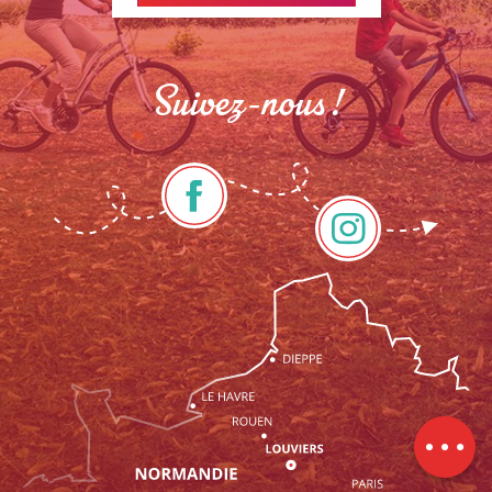
Suivez-nous !
Description
Prestations
Tarifs
Horaires
Contacter
par email