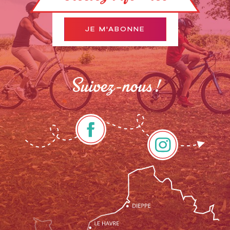
JE M'ABONNE
Suivez-nous !
Description
Prestations
Tarifs
Ouvertures
Contacter