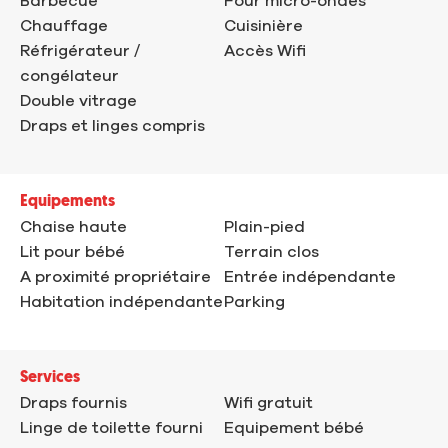
Barbecue
Four micro-ondes
Chauffage
Cuisinière
Réfrigérateur /
Accès Wifi
congélateur
Double vitrage
Draps et linges compris
Equipements
Chaise haute
Plain-pied
Lit pour bébé
Terrain clos
A proximité propriétaire
Entrée indépendante
Habitation indépendante
Parking
Services
Draps fournis
Wifi gratuit
Linge de toilette fourni
Equipement bébé