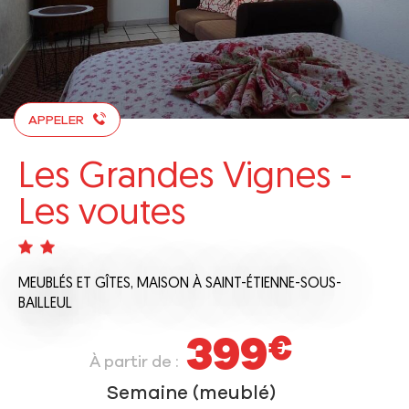
APPELER
Les Grandes Vignes -
Les voutes
MEUBLÉS ET GÎTES,
MAISON
À SAINT-ÉTIENNE-SOUS-
BAILLEUL
399
€
À partir de :
Semaine (meublé)