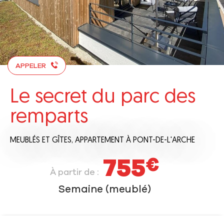
APPELER
Le secret du parc des
remparts
MEUBLÉS ET GÎTES,
APPARTEMENT
À PONT-DE-L'ARCHE
755
€
À partir de :
Semaine (meublé)