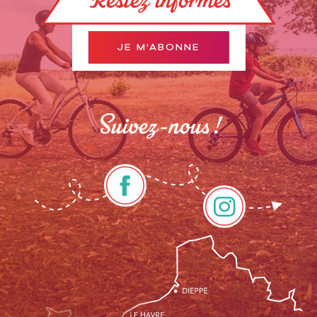
Restez informés
JE M'ABONNE
Suivez-nous !
Description
Prestations
Tarifs
Ouvertures