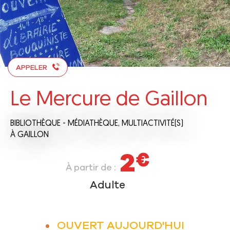
APPELER
Le Mercure de Gaillon
BIBLIOTHÈQUE - MÉDIATHÈQUE,
MULTIACTIVITÉ(S)
À GAILLON
2
€
À partir de :
Adulte
OUVERT AUJOURD'HUI