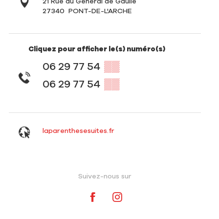
21 Rue du Général de Gaulle
27340
PONT-DE-L'ARCHE
Cliquez pour afficher le(s) numéro(s)
06 29 77 54
▒▒
06 29 77 54
▒▒
laparenthesesuites.fr
Suivez-nous sur