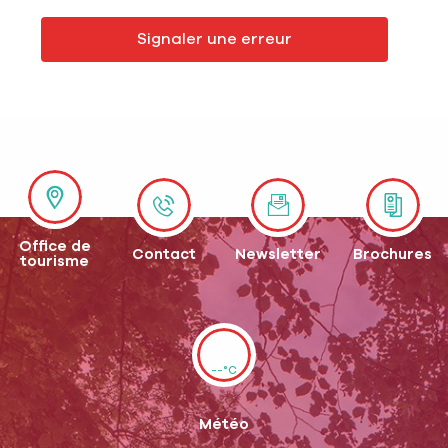
Signaler une erreur
Office de
Contact
Newsletter
Brochures
tourisme
--°C
Météo