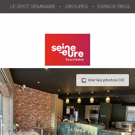
Aller
LE SPOT SÉMINAIRE
GROUPES
ESPACE PROS
au
contenu
principal
Voir les photos (3)