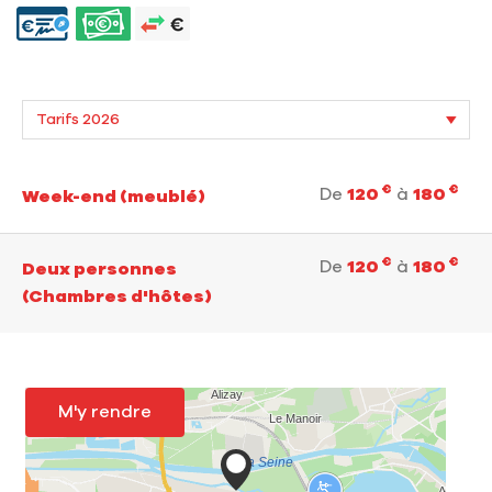
€
€
De
120
à
180
Week-end (meublé)
€
€
De
120
à
180
Deux personnes
(Chambres d'hôtes)
M'y rendre