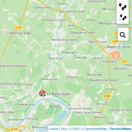
Leaflet
|
Esri
|
© IGN
|
© OpenStreetMap
|
TouristicMaps