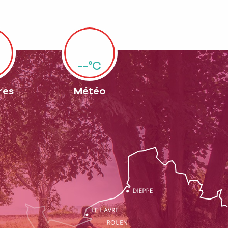
--°C
res
Météo