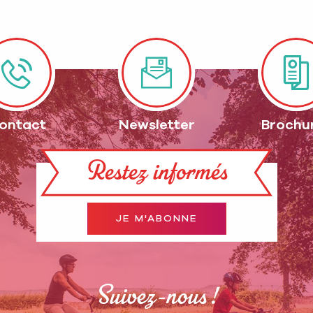
ontact
Newsletter
Brochu
Restez informés
JE M'ABONNE
Suivez-nous !