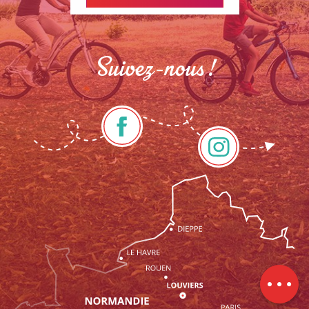
Suivez-nous !
Description
Prestations
Tarifs
Contacter
par email