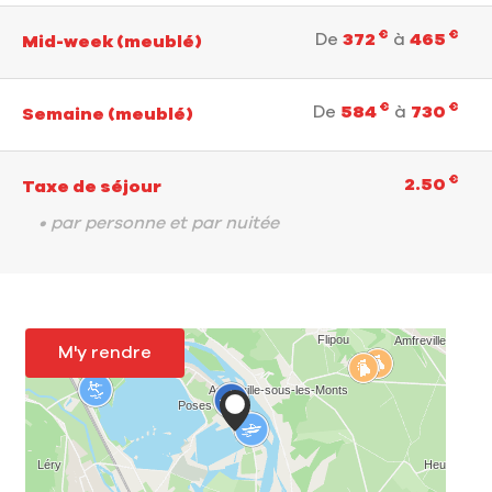
€
€
De
372
à
465
Mid-week (meublé)
€
€
De
584
à
730
Semaine (meublé)
€
2.50
Taxe de séjour
• par personne et par nuitée
M'y rendre