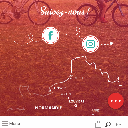
Suivez-nous !
Description
Prestations
Tarifs
Ouvertures
Contacter
par email
Menu
FR
Mentions légales
Gestion du consentement