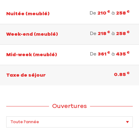
€
€
De
210
à
258
Nuitée (meublé)
€
€
De
218
à
258
Week-end (meublé)
€
€
De
361
à
435
Mid-week (meublé)
€
0.85
Taxe de séjour
Ouvertures