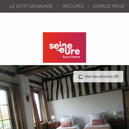
Aller
LE SPOT SÉMINAIRE
GROUPES
ESPACE PROS
au
contenu
principal
Voir les photos (9)