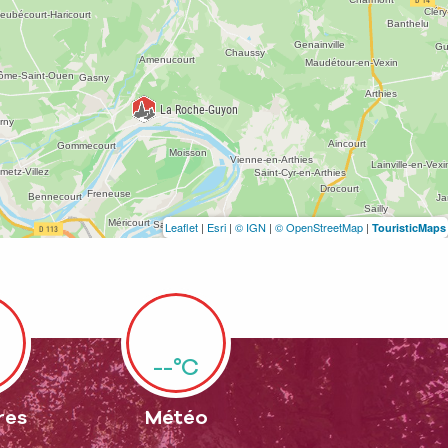
Leaflet
|
Esri
|
© IGN
|
© OpenStreetMap
|
TouristicMaps
--°C
res
Météo