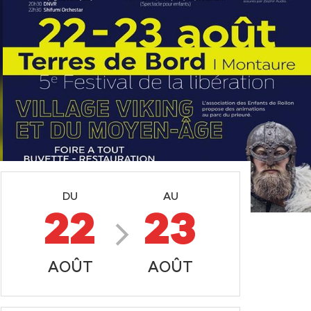
DU
AU
22
23
AOÛT
AOÛT