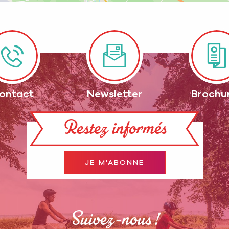
ontact
Newsletter
Brochu
Restez informés
JE M'ABONNE
Suivez-nous !