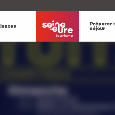
Préparer 
iences
séjour