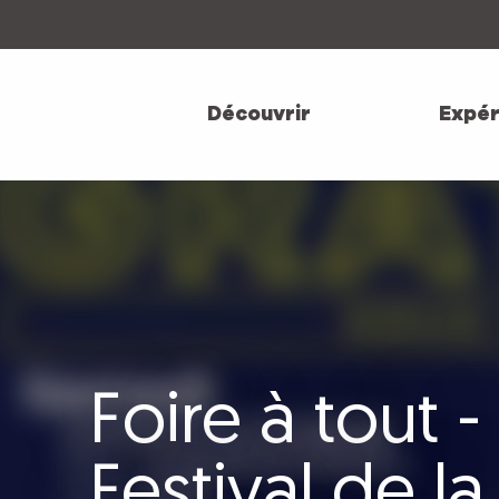
Aller
au
contenu
principal
Découvrir
Expér
Foire à tout -
Festival de la