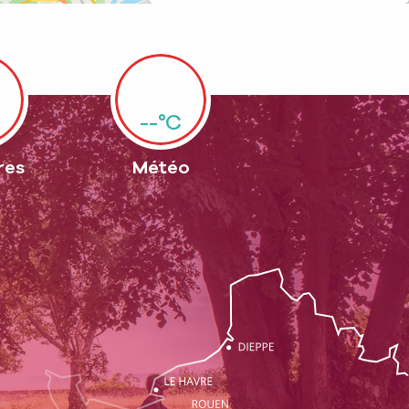
--°C
res
Météo