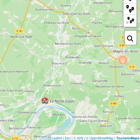
Leaflet
|
Esri
|
© IGN
|
© OpenStreetMap
|
TouristicMaps