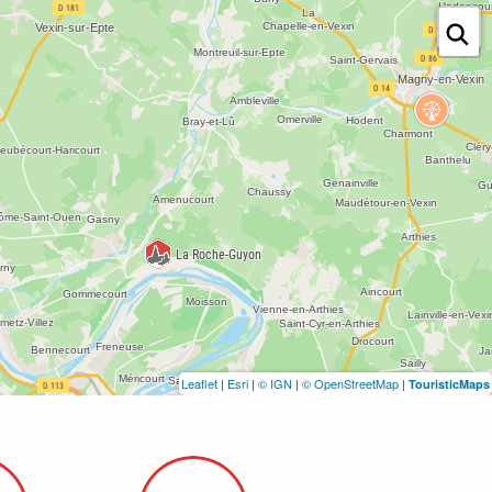
Leaflet
|
Esri
|
© IGN
|
© OpenStreetMap
|
TouristicMaps