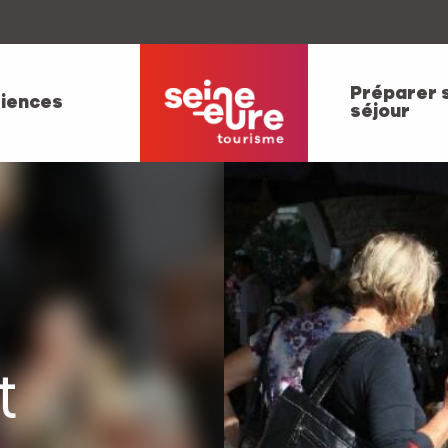
Préparer 
iences
séjour
t