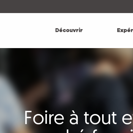
Aller
au
contenu
principal
Découvrir
Expér
Foire à tout e