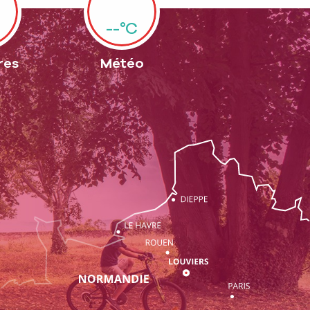
--°C
res
Météo