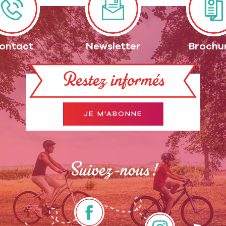
ontact
Newsletter
Brochu
Restez informés
JE M'ABONNE
Suivez-nous !