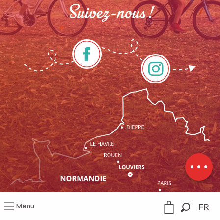
Suivez-nous !
Description
Menu
FR
Mentions légales
Gestion du consentement
Recherc