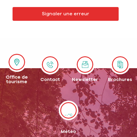
Signaler une erreur
Office de
Contact
Newsletter
Brochures
tourisme
--°C
Météo