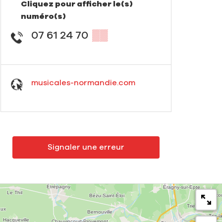
Cliquez pour afficher le(s)
numéro(s)
07 61 24 70
▒▒
musicales-normandie.com
Signaler une erreur