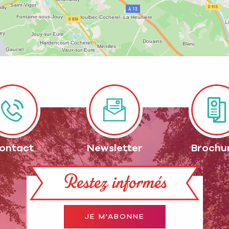
ontact
Newsletter
Brochu
Restez informés
JE M'ABONNE