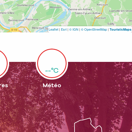
Leaflet
|
Esri
|
© IGN
|
© OpenStreetMap
|
TouristicMaps
--°C
res
Météo