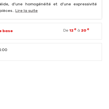
éide, d’une homogénéité et d’une expressivité
ièces...
Lire la suite
€
€
De
12
à
20
de base
6:00