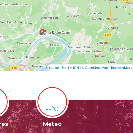
Leaflet
|
Esri
|
© IGN
|
© OpenStreetMap
|
TouristicMaps
--°C
res
Météo