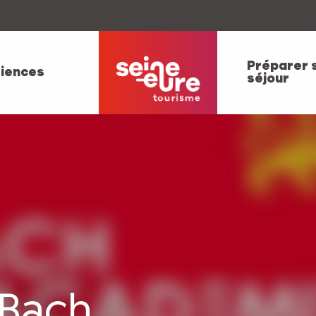
Préparer 
iences
séjour
 Bach