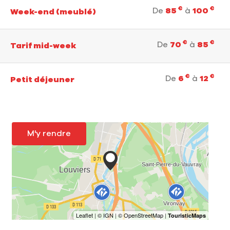
€
€
De
85
à
100
Week-end (meublé)
€
€
De
70
à
85
Tarif mid-week
€
€
De
6
à
12
Petit déjeuner
M'y rendre