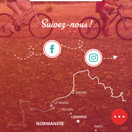
Suivez-nous !
Description
Prestations
Tarifs
Ouvertures
Contacter
par email