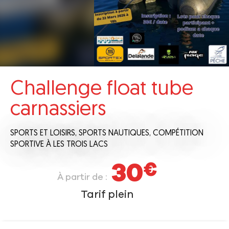
Challenge float tube
carnassiers
SPORTS ET LOISIRS,
SPORTS NAUTIQUES,
COMPÉTITION
SPORTIVE
À LES TROIS LACS
30
€
À partir de :
Tarif plein