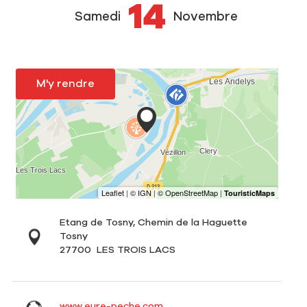
14
Samedi
Novembre
M'y rendre
Etang de Tosny, Chemin de la Haguette
Tosny
27700
LES TROIS LACS
www.eure-peche.com