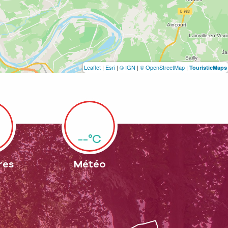
Leaflet
|
Esri
|
© IGN
|
© OpenStreetMap
|
TouristicMaps
--°C
res
Météo