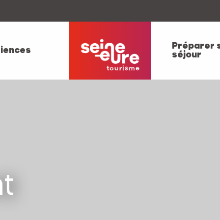
Préparer 
iences
séjour
t