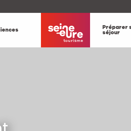
Préparer 
iences
séjour
t