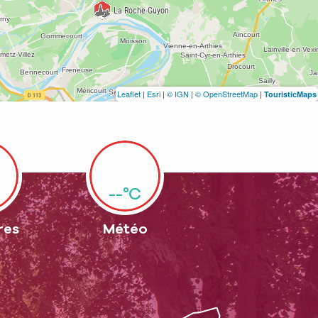
Leaflet
|
Esri
|
© IGN
|
© OpenStreetMap
|
TouristicMaps
--°C
res
Météo