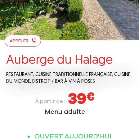
APPELER
Auberge du Halage
RESTAURANT,
CUISINE TRADITIONNELLE FRANÇAISE,
CUISINE
DU MONDE,
BISTROT / BAR À VIN
À POSES
39
€
À partir de :
Menu adulte
OUVERT AUJOURD'HUI