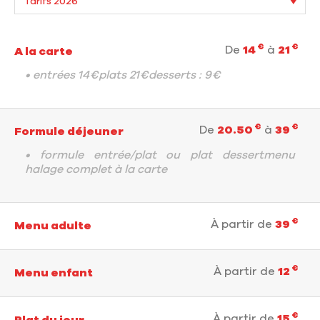
€
€
De
14
à
21
A la carte
• entrées 14€plats 21€desserts : 9€
€
€
De
20.50
à
39
Formule déjeuner
• formule entrée/plat ou plat dessertmenu
halage complet à la carte
€
À partir de
39
Menu adulte
€
À partir de
12
Menu enfant
€
À partir de
15