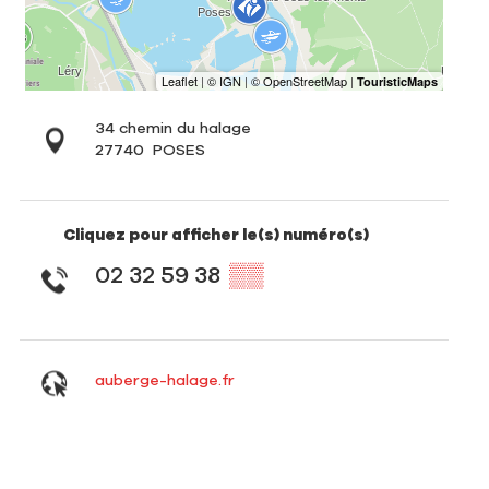
34 chemin du halage
27740
POSES
Cliquez pour afficher le(s) numéro(s)
02 32 59 38
▒▒
auberge-halage.fr