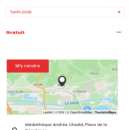
—
Gratuit
M'y rendre
Médiathèque Andrée Chedid, Place de la