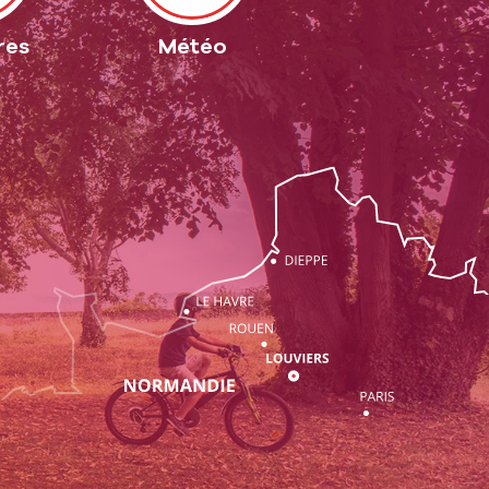
res
Météo