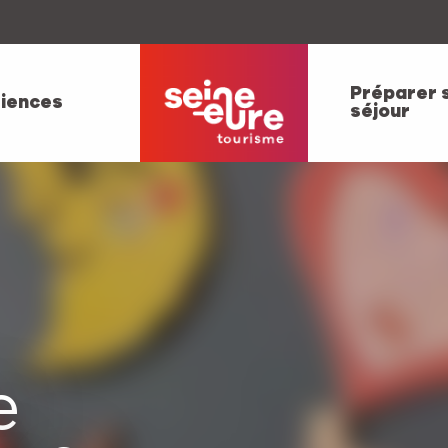
Préparer 
iences
séjour
e