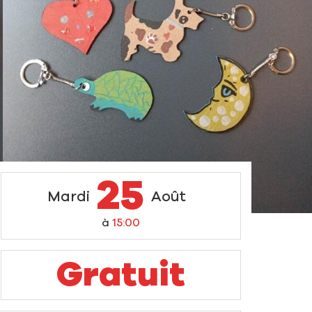
25
Mardi
Août
à
15:00
Gratuit