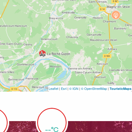
Leaflet
|
Esri
|
© IGN
|
© OpenStreetMap
|
TouristicMaps
--°C