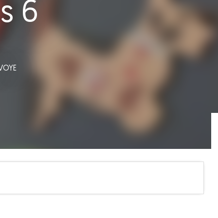
s 6
VOYE