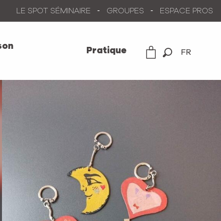
LE SPOT SÉMINAIRE
GROUPES
ESPACE PROS
son
Pratique
FR
Recherche