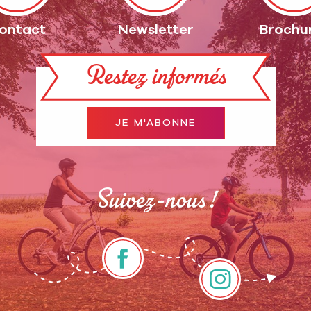
ontact
Newsletter
Brochu
Restez informés
JE M'ABONNE
Suivez-nous !