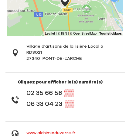
Village d'artisans de la lisière Local 5
RD3021
27340
PONT-DE-L'ARCHE
Cliquez pour afficher le(s) numéro(s)
02 35 66 58
▒▒
06 33 04 23
▒▒
www.alchimieduverre.fr