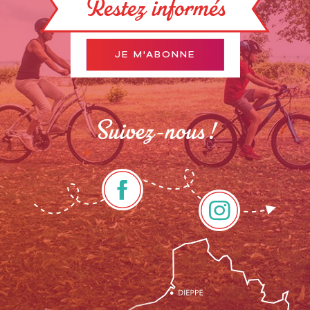
Restez informés
JE M'ABONNE
Suivez-nous !
Description
Prestations
Tarifs
Ouvertures