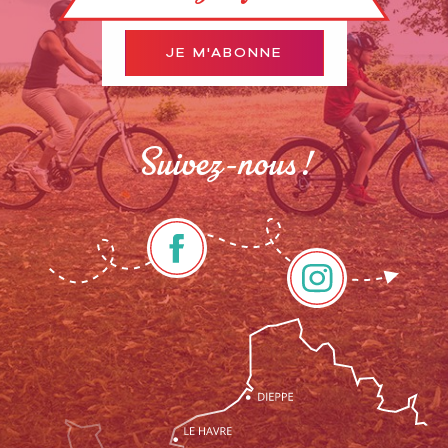
JE M'ABONNE
Suivez-nous !
Description
Prestations
Tarifs
Ouvertures
Contacter