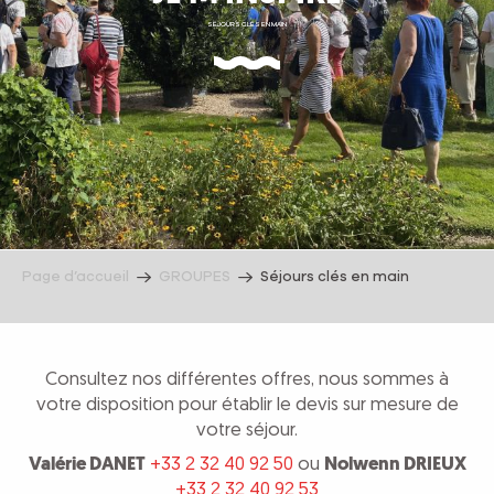
SÉJOURS CLÉS EN MAIN
Page d’accueil
GROUPES
Séjours clés en main
Consultez nos différentes offres, nous sommes à
votre disposition pour établir le devis sur mesure de
votre séjour.
Valérie DANET
+33 2 32 40 92 50
ou
Nolwenn DRIEUX
+33 2 32 40 92 53