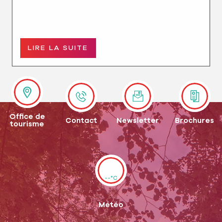
LIRE LA SUITE
Office de
Contact
Newsletter
Brochures
tourisme
--°C
Météo