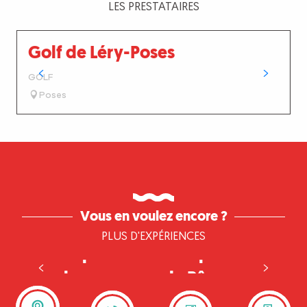
LES PRESTATAIRES
Golf de Léry-Poses
GOLF
Poses
Vous en voulez encore ?
PLUS D'EXPÉRIENCES
Occuper les enfants pendant
les vacances de Pâques
Le programme