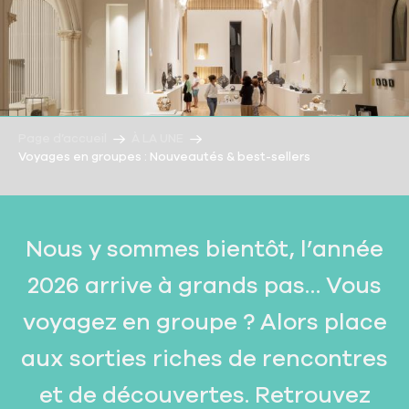
Page d’accueil
À LA UNE
Voyages en groupes : Nouveautés & best-sellers
Nous y sommes bientôt, l’année
2026 arrive à grands pas… Vous
voyagez en groupe ? Alors place
aux sorties riches de rencontres
et de découvertes. Retrouvez