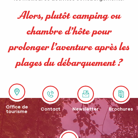
Alors, plutôt camping ou
chambre d’hôte pour
prolonger l’aventure après les
plages du débarquement ?
Office de
Contact
Newsletter
Brochures
tourisme