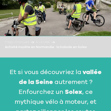
Page d’accueil
À LA UNE
Activité insolite en Normandie : la balade en Solex
Et si vous découvriez la
vallée
de la Seine
autrement ?
Enfourchez un
Solex
, ce
mythique vélo à moteur, et