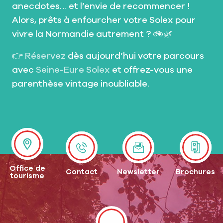
anecdotes… et l’envie de recommencer !
Alors, prêts à enfourcher votre Solex pour
vivre la Normandie autrement ? 🚲🌿
👉
Réservez
dès aujourd’hui votre parcours
avec
Seine-Eure Solex
et offrez-vous une
parenthèse vintage inoubliable.
Office de
Contact
Newsletter
Brochures
tourisme