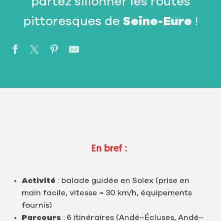
partez sillonner les routes
pittoresques de
Seine-Eure
!
En bref :
Activité
: balade guidée en Solex (prise en
main facile, vitesse ≈ 30 km/h, équipements
fournis)
Parcours
: 6 itinéraires (Andé–Écluses, Andé–