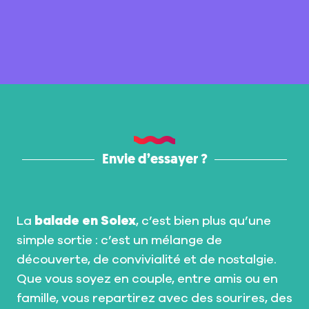
Envie d’essayer ?
La
balade en Solex
, c’est bien plus qu’une
simple sortie : c’est un mélange de
découverte, de convivialité et de nostalgie.
Que vous soyez en couple, entre amis ou en
famille, vous repartirez avec des sourires, des