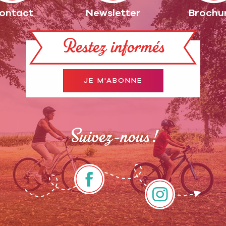
ontact
Newsletter
Brochu
Restez informés
JE M'ABONNE
Suivez-nous !