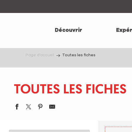
Aller
au
contenu
principal
Découvrir
Expér
Page d’accueil
Toutes les fiches
TOUTES LES FICHES