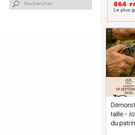
864
r
Le plus 
Démonstr
taille -
du patri