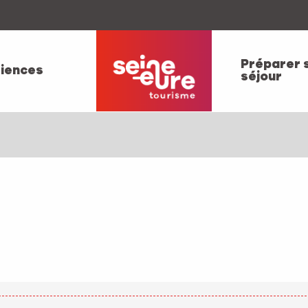
Préparer 
iences
séjour