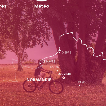
res
Météo