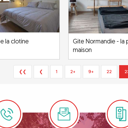
e la clotine
Gite Normandie - la 
maison
❮❮
❮
1
2+
9+
22
2