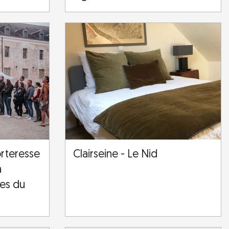
orteresse
Clairseine - Le Nid
a
ées du