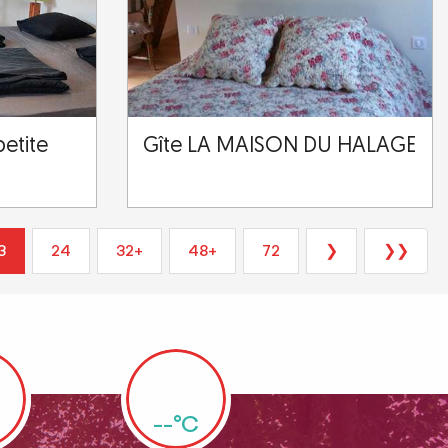
petite
Gîte LA MAISON DU HALAGE
3
24
32+
48+
72
❯
❯❯
--°C