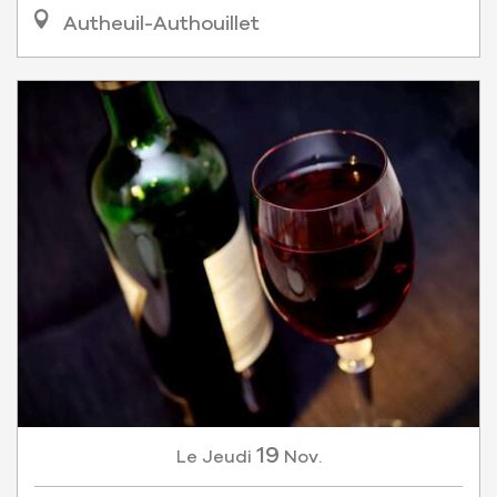
Autheuil-Authouillet
19
Jeudi
Nov.
Le