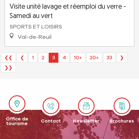
Visite unité lavage et réemploi du verre -
Samedi au vert
SPORTS ET LOISIRS
Val-de-Reuil
❮❮
❮
1
2
3
4
10+
20+
33
❯
❯❯
Office de
Contact
Newsletter
Brochures
tourisme