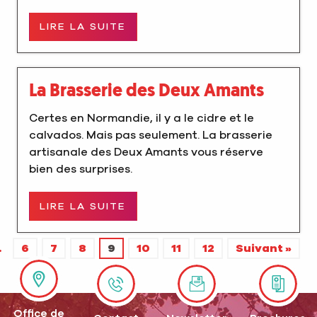
LIRE LA SUITE
La Brasserie des Deux Amants
Certes en Normandie, il y a le cidre et le
calvados. Mais pas seulement. La brasserie
artisanale des Deux Amants vous réserve
bien des surprises.
LIRE LA SUITE
…
6
7
8
9
10
11
12
Suivant »
Office de