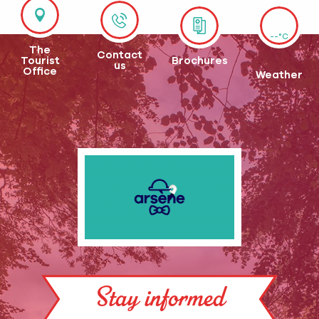
--°C
The
Contact
Tourist
Brochures
us
Office
Weather
Stay informed