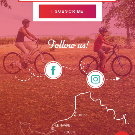
I SUBSCRIBE
Follow us!
Description
Services
Openings
Contact by
email