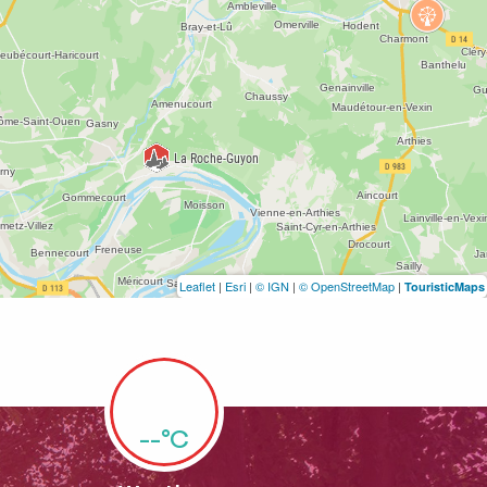
Leaflet
|
Esri
|
© IGN
|
© OpenStreetMap
|
TouristicMaps
--°C