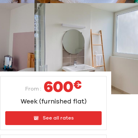
600
€
From :
Week (furnished flat)
See all rates