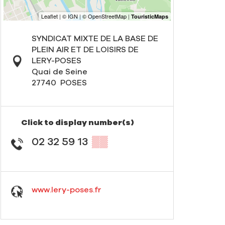
SYNDICAT MIXTE DE LA BASE DE
PLEIN AIR ET DE LOISIRS DE
LERY-POSES
Quai de Seine
27740
POSES
Click to display number(s)
02 32 59 13
▒▒
www.lery-poses.fr