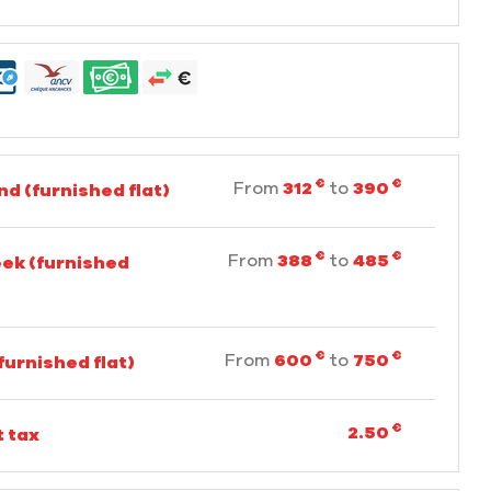
€
€
From
312
to
390
d (furnished flat)
€
€
From
388
to
485
ek (furnished
€
€
From
600
to
750
furnished flat)
€
2.50
t tax