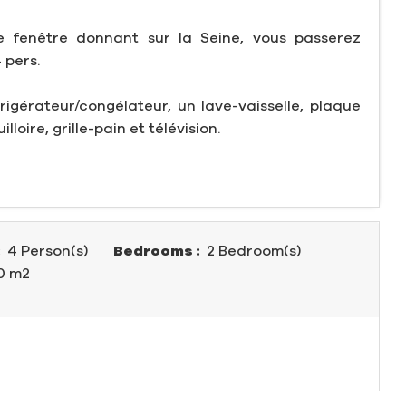
 fenêtre donnant sur la Seine, vous passerez
 pers.
igérateur/congélateur, un lave-vaisselle, plaque
loire, grille-pain et télévision.
:
4 Person(s)
Bedrooms :
2 Bedroom(s)
0 m
2