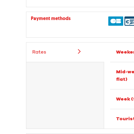
Payment methods
Rates
Weeken
Mid-we
flat)
Week (
Touris