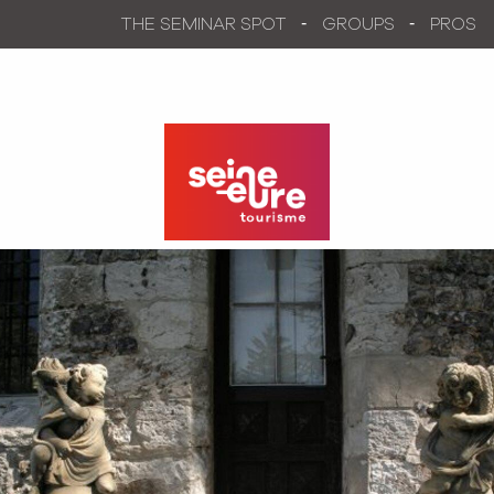
Aller
THE SEMINAR SPOT
GROUPS
PROS
au
contenu
principal