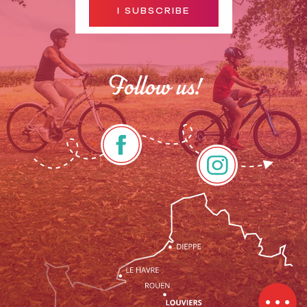
I SUBSCRIBE
Follow us!
Description
Services
Contact by
email