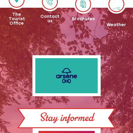
--°C
The
Contact
Tourist
Brochures
us
Office
Weather
Stay informed