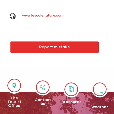
www.lescalenature.com
Report mistake
--°C
The
Contact
Tourist
Brochures
us
Office
Weather