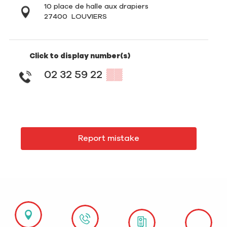
10 place de halle aux drapiers
27400
LOUVIERS
Click to display number(s)
02 32 59 22
▒▒
Report mistake