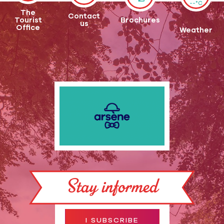
--°C
The
Contact
Tourist
Brochures
us
Office
Weather
Stay informed
I SUBSCRIBE